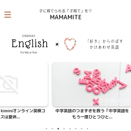
子に育てられる「子育て」を♡
MAMAMITE
026/7/29
2026/4/23
ンライン英検コ
中学英語のつまずきを救う「中学英語を
【これ
もう一度ひとつひと...