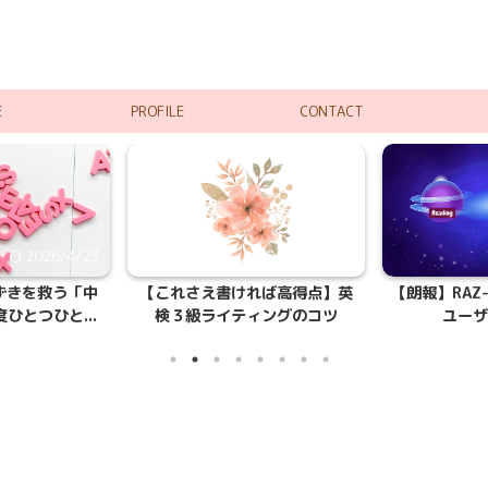
E
PROFILE
CONTACT
2026/4/23
2025/9/19
ずきを救う「中
【これさえ書ければ高得点】英
【朗報】RAZ-
ひとつひと...
検３級ライティングのコツ
ユーザー