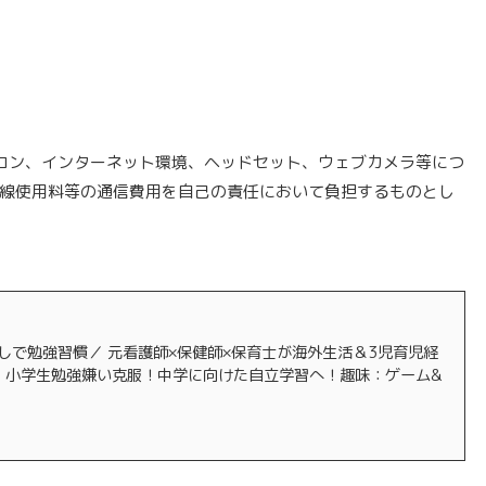
コン、インターネット環境、ヘッドセット、ウェブカメラ等につ
線使用料等の通信費用を自己の責任において負担するものとし
しで勉強習慣／ 元看護師×保健師×保育士が海外生活＆3児育児経
ト 小学生勉強嫌い克服！中学に向けた自立学習へ！趣味：ゲーム&