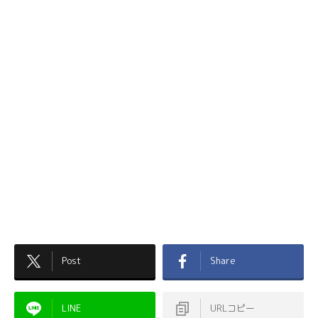
Post
Share
LINE
URLコピー