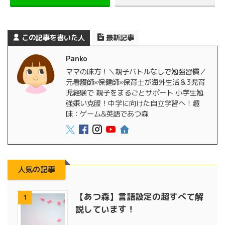
この記事を書いた人
最新記事
Panko
ママの味方！＼親子バトルなしで勉強習慣／
元看護師×保健師×保育士が海外生活＆3児育
児経験で 親子をまるごとサポート 小学生勉
強嫌い克服！中学に向けた自立学習へ！趣
味：ゲーム&英語であつ森
人気の記事
【あつ森】言語設定の超すべて解
1
説しています！