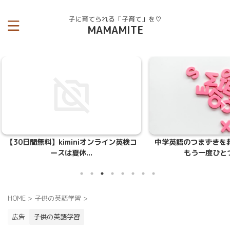
子に育てられる「子育て」を♡
MAMAMITE
26/7/29
2026/4/23
ライン英検コ
中学英語のつまずきを救う「中学英語を
【これさ
もう一度ひとつひと...
HOME
>
子供の英語学習
>
広告
子供の英語学習